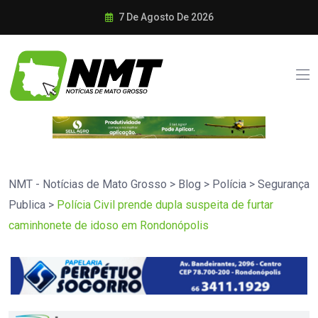
7 De Agosto De 2026
NMT - Notícias de Mato Grosso
>
Blog
>
Polícia
>
Segurança
Publica
>
Polícia Civil prende dupla suspeita de furtar
caminhonete de idoso em Rondonópolis