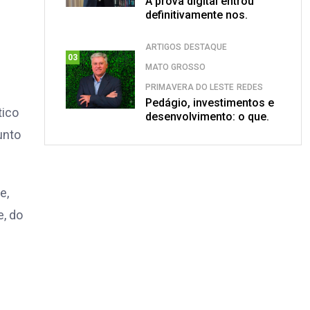
A prova digital entrou
definitivamente nos.
ARTIGOS
DESTAQUE
03
MATO GROSSO
PRIMAVERA DO LESTE
REDES
Pedágio, investimentos e
tico
desenvolvimento: o que.
unto
e,
e, do