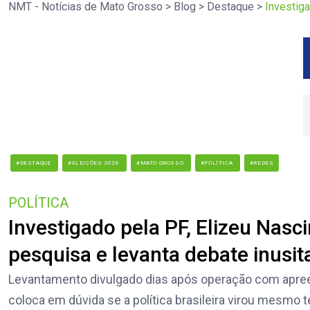
NMT - Notícias de Mato Grosso
>
Blog
>
Destaque
>
Investig
#DESTAQUE
#ELEIÇÕES 2026
#MATO GROSSO
#POLÍTICA
#REDES
POLÍTICA
Investigado pela PF, Elizeu Na
pesquisa e levanta debate inus
Levantamento divulgado dias após operação com apreen
coloca em dúvida se a política brasileira virou mesmo t