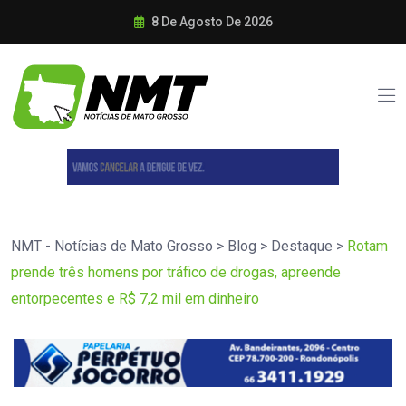
8 De Agosto De 2026
NMT - Notícias de Mato Grosso
>
Blog
>
Destaque
>
Rotam
prende três homens por tráfico de drogas, apreende
entorpecentes e R$ 7,2 mil em dinheiro