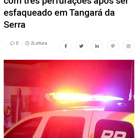
com três perfurações após ser
esfaqueado em Tangará da
Serra
0
2Leitura