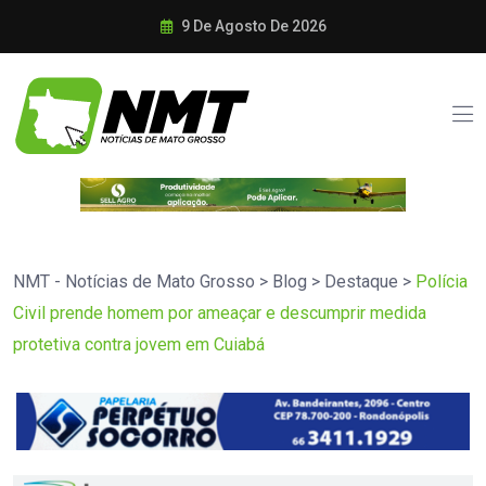
9 De Agosto De 2026
NMT - Notícias de Mato Grosso
>
Blog
>
Destaque
>
Polícia
Civil prende homem por ameaçar e descumprir medida
protetiva contra jovem em Cuiabá