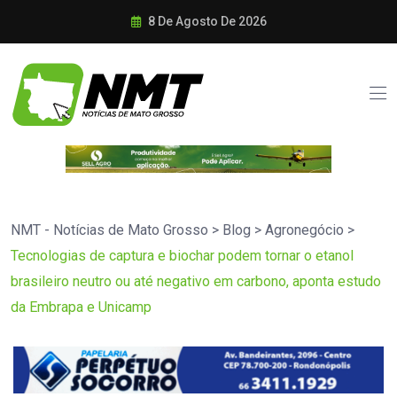
8 De Agosto De 2026
NMT - Notícias de Mato Grosso
>
Blog
>
Agronegócio
>
Tecnologias de captura e biochar podem tornar o etanol
brasileiro neutro ou até negativo em carbono, aponta estudo
da Embrapa e Unicamp