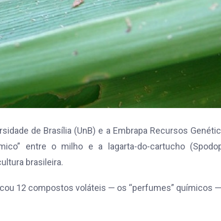
rsidade de Brasília (UnB) e a Embrapa Recursos Genéti
mico” entre o milho e a lagarta-do-cartucho (Spodop
ltura brasileira.
ificou 12 compostos voláteis — os “perfumes” químicos 