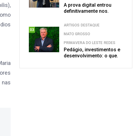
lis),
A prova digital entrou
definitivamente nos.
 como
dios
ARTIGOS
DESTAQUE
03
MATO GROSSO
PRIMAVERA DO LESTE
REDES
Pedágio, investimentos e
desenvolvimento: o que.
Maria
iores
 nas