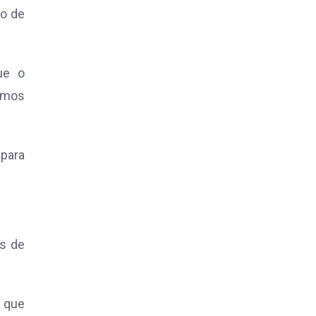
so de
ue o
ismos
para
as de
, que