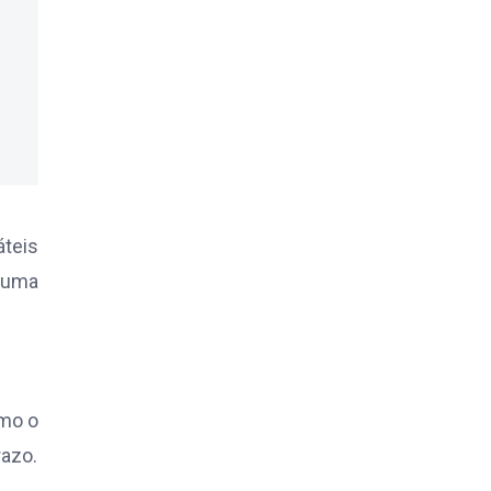
áteis
a uma
omo o
razo.