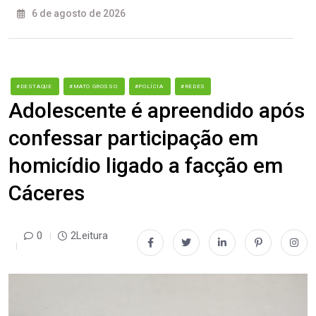
6 de agosto de 2026
#DESTAQUE
#MATO GROSSO
#POLÍCIA
#REDES
Adolescente é apreendido após
confessar participação em
homicídio ligado a facção em
Cáceres
0
2Leitura