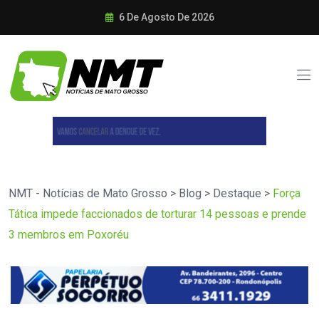
6 De Agosto De 2026
NMT - Notícias de Mato Grosso
>
Blog
>
Destaque
>
Força
Tática impede faccionados de torturar 14 pessoas e prende
3 membros em Poxoréu