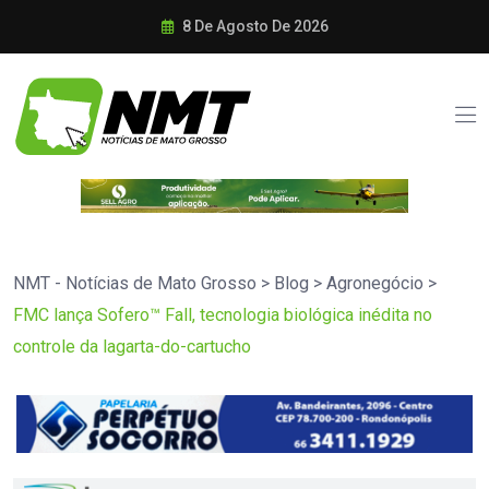
8 De Agosto De 2026
NMT - Notícias de Mato Grosso
>
Blog
>
Agronegócio
>
FMC lança Sofero™ Fall, tecnologia biológica inédita no
controle da lagarta-do-cartucho