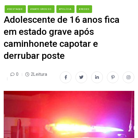
#DESTAQUE
#MATO GROSSO
#POLÍCIA
#REDES
Adolescente de 16 anos fica
em estado grave após
caminhonete capotar e
derrubar poste
0
2Leitura