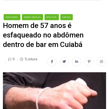
#DESTAQUE
#MATO GROSSO
#POLÍCIA
#REDES
Homem de 57 anos é
esfaqueado no abdômen
dentro de bar em Cuiabá
0
1Leitura