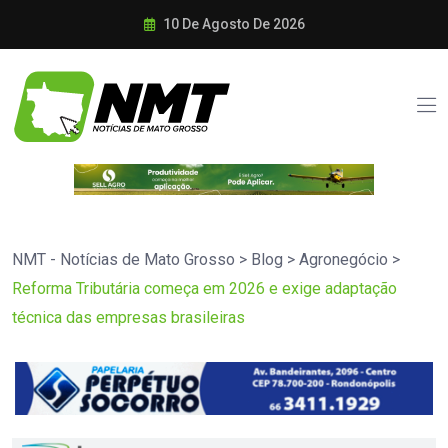
10 De Agosto De 2026
NMT - Notícias de Mato Grosso
>
Blog
>
Agronegócio
>
Reforma Tributária começa em 2026 e exige adaptação
técnica das empresas brasileiras