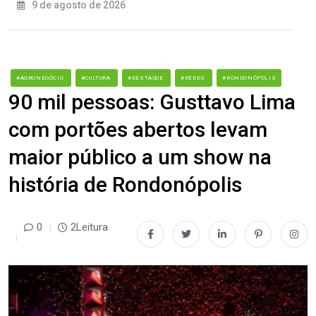
9 de agosto de 2026
#AGRONEGÓCIO
#CULTURA
#DESTAQUE
#REDES
#RONDONÓPOLIS
90 mil pessoas: Gusttavo Lima
com portões abertos levam
maior público a um show na
história de Rondonópolis
0
2Leitura