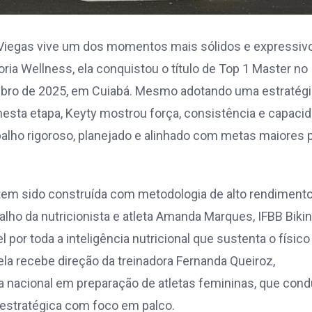
a Viegas vive um dos momentos mais sólidos e expressiv
ria Wellness, ela conquistou o título de Top 1 Master no
embro de 2025, em Cuiabá. Mesmo adotando uma estratégi
sta etapa, Keyty mostrou força, consistência e capaci
balho rigoroso, planejado e alinhado com metas maiores 
 tem sido construída com metodologia de alto rendimento
lho da nutricionista e atleta Amanda Marques, IFBB Bikin
 por toda a inteligência nutricional que sustenta o físic
ela recebe direção da treinadora Fernanda Queiroz,
a nacional em preparação de atletas femininas, que cond
 estratégica com foco em palco.