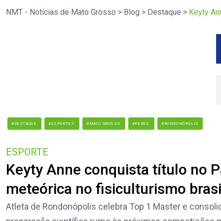
NMT - Notícias de Mato Grosso
>
Blog
>
Destaque
>
Keyty Ann
#DESTAQUE
#ESPORTES
#MATO GROSSO
#REDES
#RONDONÓPOLIS
ESPORTE
Keyty Anne conquista título no 
meteórica no fisiculturismo brasi
Atleta de Rondonópolis celebra Top 1 Master e consolida