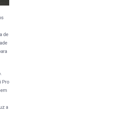
os
a de
dade
para
.
i Pro
o em
uz a