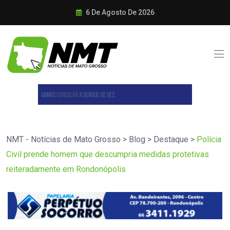
6 De Agosto De 2026
NMT - Notícias de Mato Grosso
>
Blog
>
Destaque
>
Polícia
Civil prende homem que descumpria medidas protetivas
reiteradamente em Rondonópolis