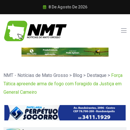
8 De Agosto De 2026
NMT - Notícias de Mato Grosso
>
Blog
>
Destaque
>
Força
Tática apreende arma de fogo com foragido da Justiça em
General Carneiro