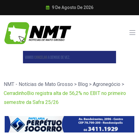
9 De Agosto De 2026
NMT - Notícias de Mato Grosso
>
Blog
>
Agronegócio
>
CerradinhoBio registra alta de 56,2% no EBIT no primeiro
semestre da Safra 25/26