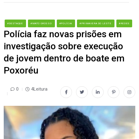
#DESTAQUE
#MATO GROSSO
#POLÍCIA
#PRIMAVERA DO LESTE
#REDES
Polícia faz novas prisões em
investigação sobre execução
de jovem dentro de boate em
Poxoréu
0
4Leitura