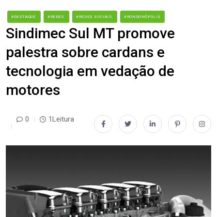
#DESTAQUE
#REDES
#REDES SOCIAIS
#RONDONÓPOLIS
Sindimec Sul MT promove
palestra sobre cardans e
tecnologia em vedação de
motores
0
1Leitura