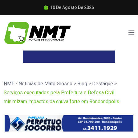
10 De Agosto De 2026
NMT - Notícias de Mato Grosso
>
Blog
>
Destaque
>
Serviços executados pela Prefeitura e Defesa Civil
minimizam impactos da chuva forte em Rondonópolis