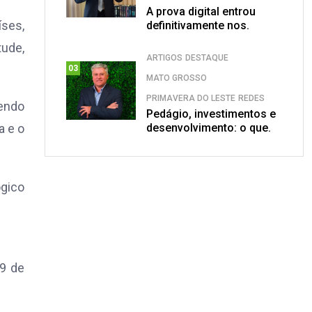
A prova digital entrou
íses,
definitivamente nos.
tude,
ARTIGOS
DESTAQUE
03
MATO GROSSO
PRIMAVERA DO LESTE
REDES
sendo
Pedágio, investimentos e
desenvolvimento: o que.
a e o
ógico
9 de