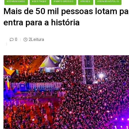
#COMUNIDADE
#DESTAQUE
#MATO GROSSO
#REDES
#RONDONÓPOLIS
Mais de 50 mil pessoas lotam par
entra para a história
0
2Leitura