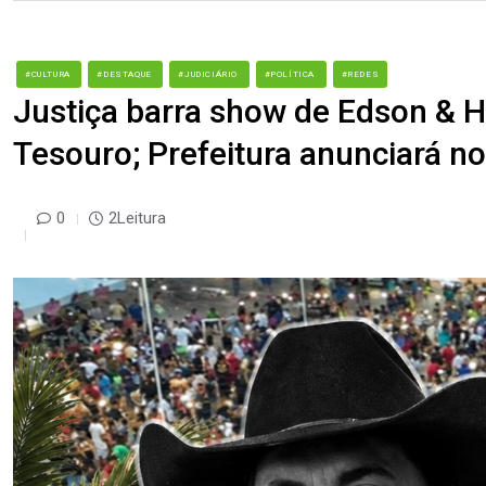
#CULTURA
#DESTAQUE
#JUDICIÁRIO
#POLÍTICA
#REDES
Justiça barra show de Edson & H
Tesouro; Prefeitura anunciará n
0
2Leitura