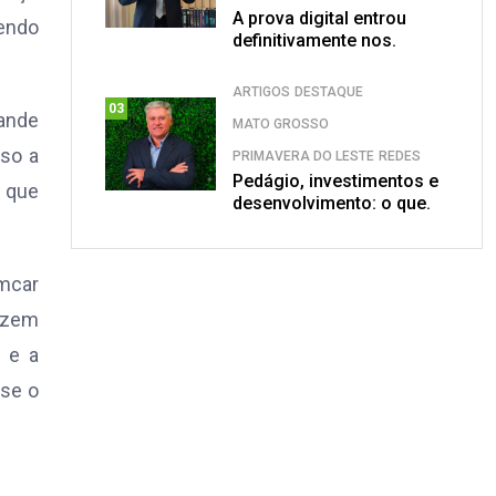
A prova digital entrou
zendo
definitivamente nos.
ARTIGOS
DESTAQUE
03
rande
MATO GROSSO
sso a
PRIMAVERA DO LESTE
REDES
Pedágio, investimentos e
o que
desenvolvimento: o que.
mcar
izem
 e a
sse o