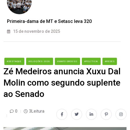
Primeira-dama de MT e Setasc leva 320
15 de novembro de 2025
#DESTAQUE
#ELEIÇÕES 2026
#MATO GROSSO
#POLÍTICA
#REDES
Zé Medeiros anuncia Xuxu Dal
Molin como segundo suplente
ao Senado
0
3Leitura