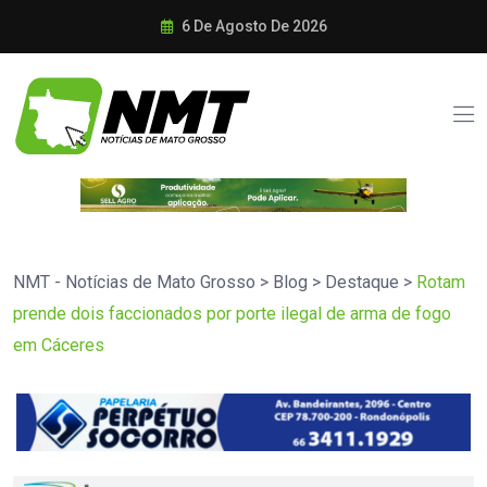
6 De Agosto De 2026
NMT - Notícias de Mato Grosso
>
Blog
>
Destaque
>
Rotam
prende dois faccionados por porte ilegal de arma de fogo
em Cáceres