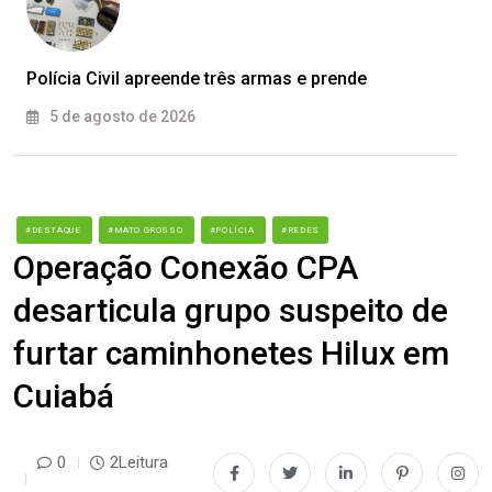
Polícia Civil apreende três armas e prende
5 de agosto de 2026
#DESTAQUE
#MATO GROSSO
#POLÍCIA
#REDES
Operação Conexão CPA
desarticula grupo suspeito de
furtar caminhonetes Hilux em
Cuiabá
0
2Leitura