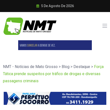
5 De Agosto De 2026
NMT - Notícias de Mato Grosso
>
Blog
>
Destaque
>
Força
Tática prende suspeitos por tráfico de drogas e diversas
passagens criminais