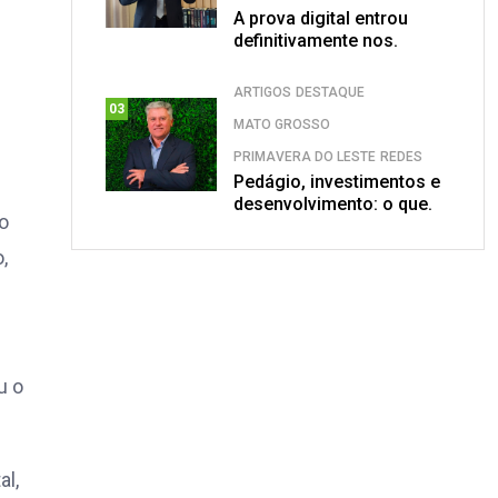
A prova digital entrou
definitivamente nos.
ARTIGOS
DESTAQUE
03
MATO GROSSO
PRIMAVERA DO LESTE
REDES
Pedágio, investimentos e
desenvolvimento: o que.
o
,
u o
al,