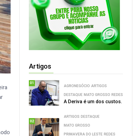
Artigos
01
AGRONEGÓCIO
ARTIGOS
eira
DESTAQUE
MATO GROSSO
REDES
ar
A Deriva é um dos custos.
ARTIGOS
DESTAQUE
02
MATO GROSSO
modo
PRIMAVERA DO LESTE
REDES