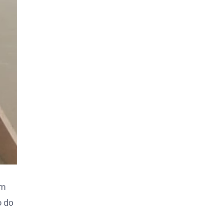
cm
o do