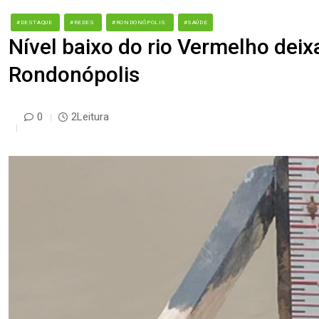
#DESTAQUE
#REDES
#RONDONÓPOLIS
#SAÚDE
Nível baixo do rio Vermelho deix
Rondonópolis
0
2Leitura