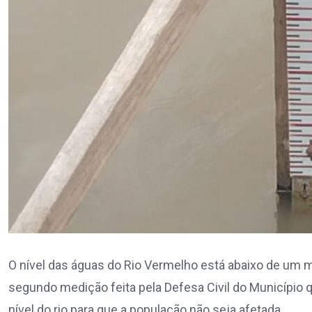
O nível das águas do Rio Vermelho está abaixo de um me
segundo medição feita pela Defesa Civil do Municíp
nível do rio para que a população não seja afetada.