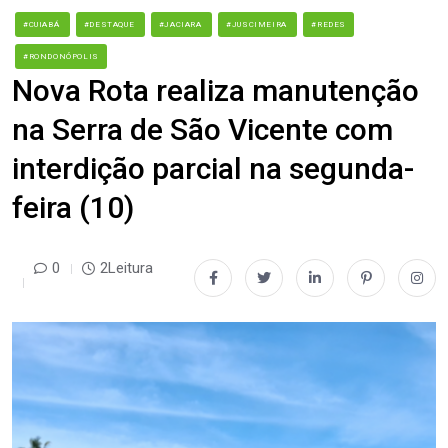
#CUIABÁ
#DESTAQUE
#JACIARA
#JUSCIMEIRA
#REDES
#RONDONÓPOLIS
Nova Rota realiza manutenção
na Serra de São Vicente com
interdição parcial na segunda-
feira (10)
0
2Leitura