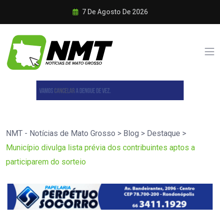
7 De Agosto De 2026
NMT - Notícias de Mato Grosso
>
Blog
>
Destaque
>
Município divulga lista prévia dos contribuintes aptos a
participarem do sorteio