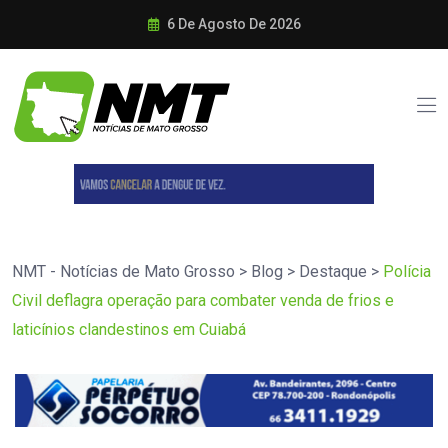
6 De Agosto De 2026
NMT - Notícias de Mato Grosso
>
Blog
>
Destaque
>
Polícia
Civil deflagra operação para combater venda de frios e
laticínios clandestinos em Cuiabá