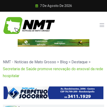
7 De Agosto De 2026
NMT - Notícias de Mato Grosso
>
Blog
>
Destaque
>
Secretaria de Saúde promove renovação do enxoval da rede
hospitalar