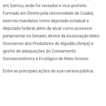
em Sorriso, onde foi vereador e vice-prefeito.
Formado em Direito pela Universidade de Cuiabá,
exerceu mandatos como deputado estadual e
deputado federal, além de atuar como assessor
parlamentar no Senado, diretor da Associação Mato-
Grossense dos Produtores de Algodão (Ampa) e
gestor de adequações do Zoneamento
Socioeconômico e Ecológico de Mato Grosso.
Entre as principais ações de sua carreira pública,
estão a regulamentação do serviço de mototáxi em
Sorriso, a participação na implantação do aeroporto
regional do município e o acompanhamento da
viabilização da primeira Base Aérea de Combate a