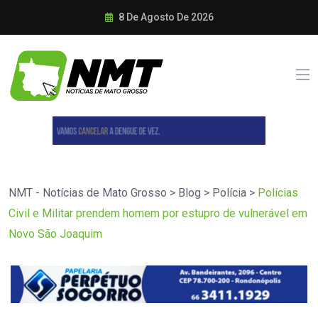
8 De Agosto De 2026
NMT - Notícias de Mato Grosso
>
Blog
>
Polícia
>
Polícias
Civil e Militar prendem homem por estupro de vulnerável em
Novo São Joaquim