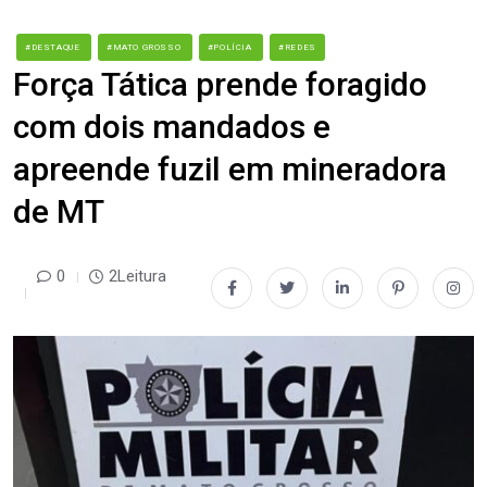
#DESTAQUE
#MATO GROSSO
#POLÍCIA
#REDES
Força Tática prende foragido
com dois mandados e
apreende fuzil em mineradora
de MT
0
2Leitura