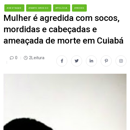
#DESTAQUE
#MATO GROSSO
#POLÍCIA
#REDES
Mulher é agredida com socos,
mordidas e cabeçadas e
ameaçada de morte em Cuiabá
0
2Leitura