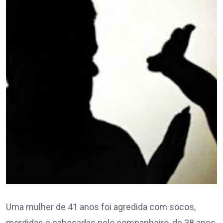
Uma mulher de 41 anos foi agredida com socos,
mordidas e cabeçadas pelo companheiro, de 38 anos,