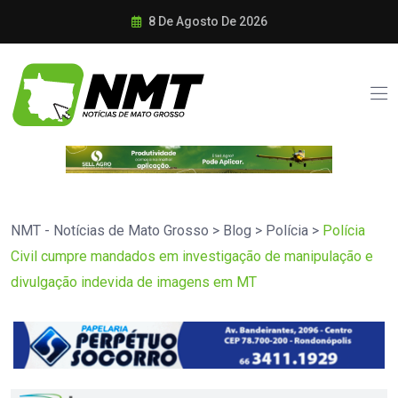
8 De Agosto De 2026
NMT - Notícias de Mato Grosso
>
Blog
>
Polícia
>
Polícia
Civil cumpre mandados em investigação de manipulação e
divulgação indevida de imagens em MT