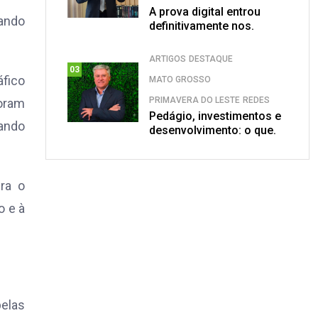
A prova digital entrou
dando
definitivamente nos.
ARTIGOS
DESTAQUE
03
áfico
MATO GROSSO
PRIMAVERA DO LESTE
REDES
oram
Pedágio, investimentos e
tando
desenvolvimento: o que.
gra o
o e à
pelas