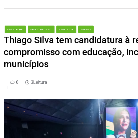
#DESTAQUE
#MATO GROSSO
#POLÍTICA
#REDES
Thiago Silva tem candidatura à 
compromisso com educação, incl
municípios
0
3Leitura