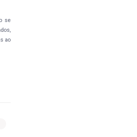
ão se
dos,
as ao