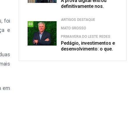
A prova digital entrou
definitivamente nos.
ARTIGOS
DESTAQUE
, foi
03
MATO GROSSO
ça e
PRIMAVERA DO LESTE
REDES
Pedágio, investimentos e
desenvolvimento: o que.
 duas
 mais
em em