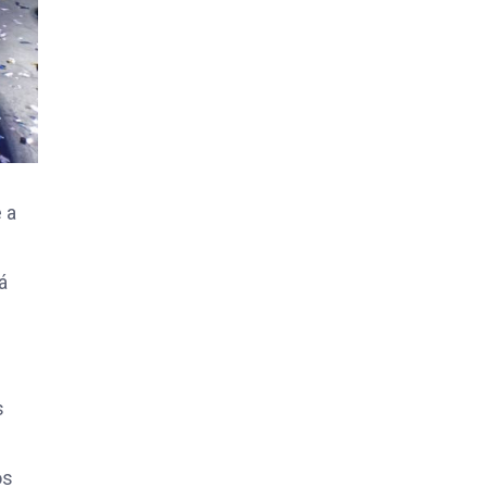
 a
á
s
os