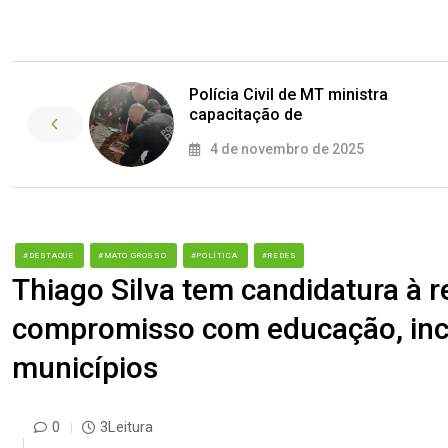
Polícia Civil de MT ministra
capacitação de
4 de novembro de 2025
#DESTAQUE
#MATO GROSSO
#POLÍTICA
#REDES
Thiago Silva tem candidatura à 
compromisso com educação, incl
municípios
0
3Leitura