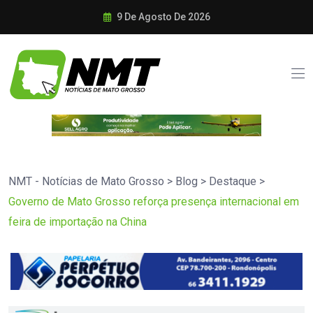
9 De Agosto De 2026
NMT - Notícias de Mato Grosso
>
Blog
>
Destaque
>
Governo de Mato Grosso reforça presença internacional em
feira de importação na China