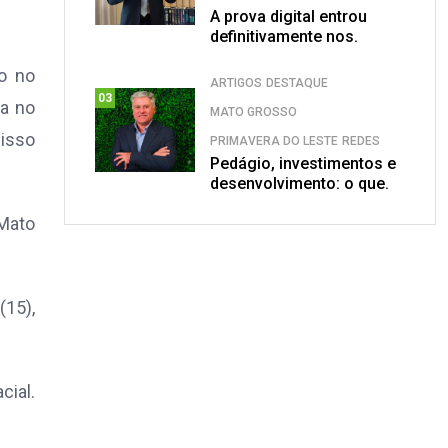
A prova digital entrou
definitivamente nos.
o no
ARTIGOS
DESTAQUE
03
ta no
MATO GROSSO
 isso
PRIMAVERA DO LESTE
REDES
Pedágio, investimentos e
desenvolvimento: o que.
 Mato
(15),
cial.