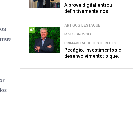
e
A prova digital entrou
definitivamente nos.
ARTIGOS
DESTAQUE
tos
03
MATO GROSSO
rmas
PRIMAVERA DO LESTE
REDES
Pedágio, investimentos e
desenvolvimento: o que.
or
.
dos