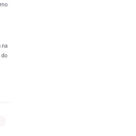
rno
 na
 do