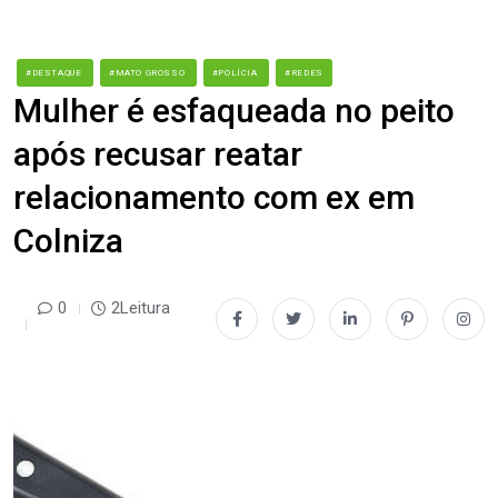
#DESTAQUE
#MATO GROSSO
#POLÍCIA
#REDES
Mulher é esfaqueada no peito
após recusar reatar
relacionamento com ex em
Colniza
0
2Leitura