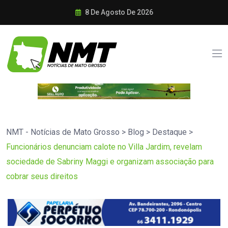
8 De Agosto De 2026
NMT - Notícias de Mato Grosso
>
Blog
>
Destaque
>
Funcionários denunciam calote no Villa Jardim, revelam
sociedade de Sabriny Maggi e organizam associação para
cobrar seus direitos