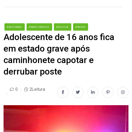
#DESTAQUE
#MATO GROSSO
#POLÍCIA
#REDES
Adolescente de 16 anos fica
em estado grave após
caminhonete capotar e
derrubar poste
0
2Leitura