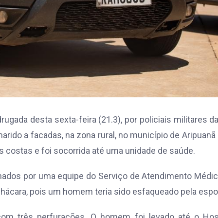
gada desta sexta-feira (21.3), por policiais militares d
rido a facadas, na zona rural, no município de Aripuanã
as costas e foi socorrida até uma unidade de saúde.
cionados por uma equipe do Serviço de Atendimento Médi
chácara, pois um homem teria sido esfaqueado pela espo
com três perfurações. O homem foi levado até o Hosp