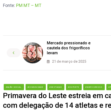
Fonte:
PM MT – MT
Mercado pressionado e
cautela dos frigoríficos
levam
21 de março de 2025
#AÇÃO SOCIAL
#COMUNIDADE
#DESTAQUE
#ESPORTE
#MATO GROSSO
#
Primavera do Leste estreia em 
com delegação de 14 atletas e re