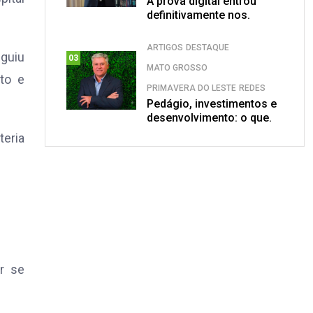
A prova digital entrou
definitivamente nos.
ARTIGOS
DESTAQUE
guiu
03
MATO GROSSO
nto e
PRIMAVERA DO LESTE
REDES
Pedágio, investimentos e
desenvolvimento: o que.
teria
r se