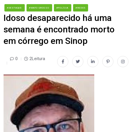
#DESTAQUE
#MATO GROSSO
#POLÍCIA
#REDES
Idoso desaparecido há uma
semana é encontrado morto
em córrego em Sinop
0
2Leitura