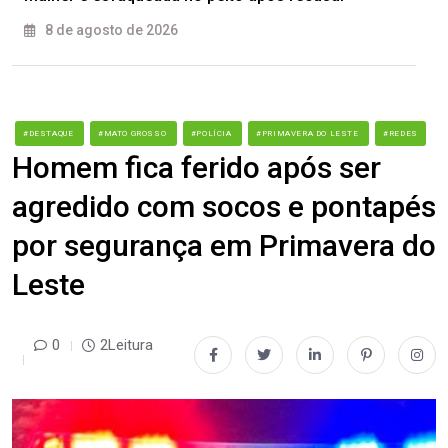
8 de agosto de 2026
#DESTAQUE
#MATO GROSSO
#POLÍCIA
#PRIMAVERA DO LESTE
#REDES
Homem fica ferido após ser
agredido com socos e pontapés
por segurança em Primavera do
Leste
0
2Leitura