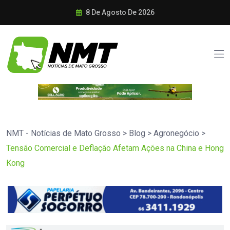
8 De Agosto De 2026
NMT - Notícias de Mato Grosso
>
Blog
>
Agronegócio
>
Tensão Comercial e Deflação Afetam Ações na China e Hong
Kong