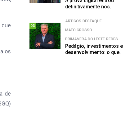
A prova digital entrou
definitivamente nos.
ARTIGOS
DESTAQUE
a que
03
MATO GROSSO
PRIMAVERA DO LESTE
REDES
Pedágio, investimentos e
ra os
desenvolvimento: o que.
ra de
(SGQ)