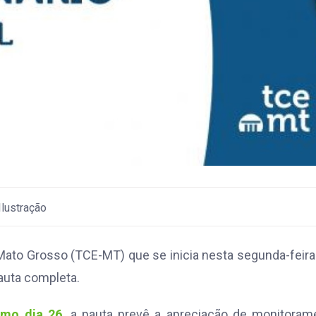
 Mato Grosso (TCE-MT) que se inicia nesta segunda-feira
pauta completa.
timo dia 26
,
a pauta prevê a apreciação de monitorame