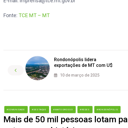
E-mail:
imprensa@tce.mt.gov.br
Fonte:
TCE MT – MT
Rondonópolis lidera
exportações de MT com U$
10 de março de 2025
#COMUNIDADE
#DESTAQUE
#MATO GROSSO
#REDES
#RONDONÓPOLIS
Mais de 50 mil pessoas lotam par