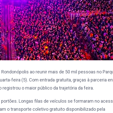
 de Rondonópolis ao reunir mais de 50 mil pessoas no Parq
rta-feira (5). Com entrada gratuita, graças à parceria en
registrou o maior público da trajetória da feira.
portões. Longas filas de veículos se formaram no acess
 o transporte coletivo gratuito disponibilizado pela