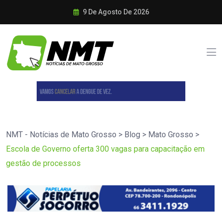
9 De Agosto De 2026
NMT - Notícias de Mato Grosso
>
Blog
>
Mato Grosso
>
Escola de Governo oferta 300 vagas para capacitação em
gestão de processos