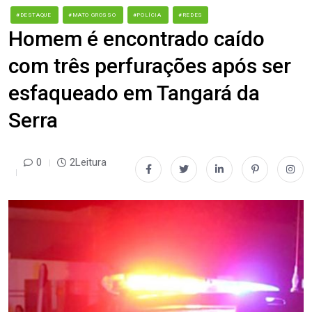
#DESTAQUE
#MATO GROSSO
#POLÍCIA
#REDES
Homem é encontrado caído
com três perfurações após ser
esfaqueado em Tangará da
Serra
0
2Leitura