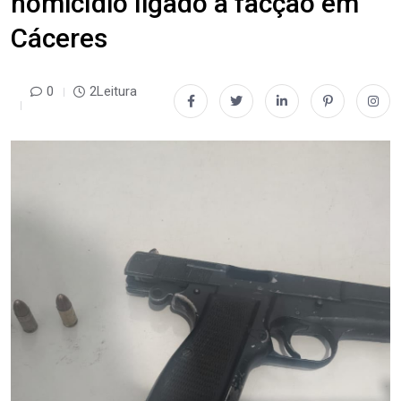
homicídio ligado a facção em
Cáceres
0
2Leitura