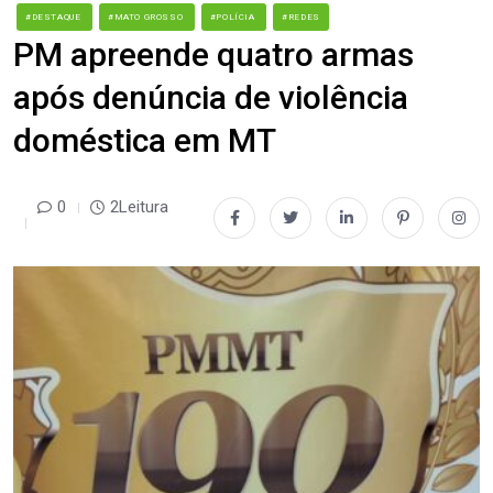
#DESTAQUE
#MATO GROSSO
#POLÍCIA
#REDES
PM apreende quatro armas
após denúncia de violência
doméstica em MT
0
2Leitura