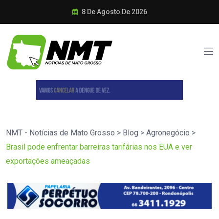
8 De Agosto De 2026
NMT - Notícias de Mato Grosso
>
Blog
>
Agronegócio
>
Brasil pode enfrentar barreiras tarifárias nos EUA e ver
exportações ameaçadas