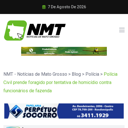
7 De Agosto De 2026
NMT - Notícias de Mato Grosso
>
Blog
>
Polícia
>
Polícia
Civil prende foragido por tentativa de homicídio contra
funcionários de fazenda