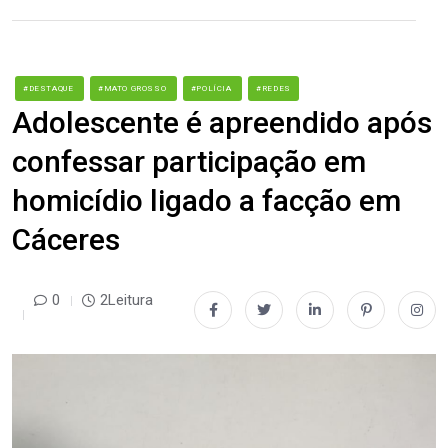
#DESTAQUE
#MATO GROSSO
#POLÍCIA
#REDES
Adolescente é apreendido após
confessar participação em
homicídio ligado a facção em
Cáceres
0
2Leitura