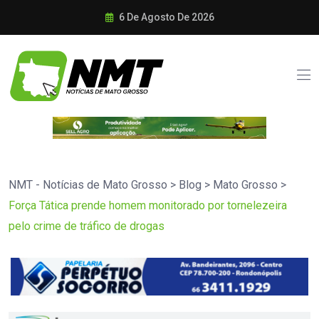
6 De Agosto De 2026
NMT - Notícias de Mato Grosso
>
Blog
>
Mato Grosso
>
Força Tática prende homem monitorado por tornelezeira
pelo crime de tráfico de drogas