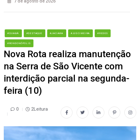
7 de agosto de 2026
#CUIABÁ
#DESTAQUE
#JACIARA
#JUSCIMEIRA
#REDES
#RONDONÓPOLIS
Nova Rota realiza manutenção
na Serra de São Vicente com
interdição parcial na segunda-
feira (10)
0
2Leitura