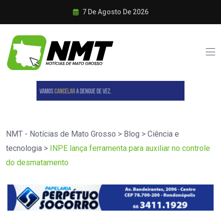
7 De Agosto De 2026
NMT - Notícias de Mato Grosso
>
Blog
>
Ciência e
tecnologia
>
INPE lança ferramenta para auxiliar no controle
do desmatamento