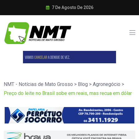
7 De Agosto De 2026
NMT - Notícias de Mato Grosso
>
Blog
>
Agronegócio
>
Preço do leite no Brasil sobe em reais, mas recua em dólar