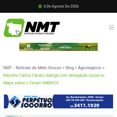
6 De Agosto De 2026
NMT - Notícias de Mato Grosso
>
Blog
>
Agronegócio
>
Ministro Carlos Fávaro dialoga com delegação russa no
Mapa sobre o Fórum IMBRICS