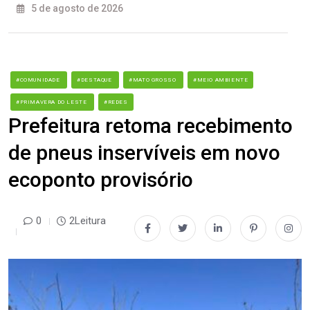
5 de agosto de 2026
#COMUNIDADE
#DESTAQUE
#MATO GROSSO
#MEIO AMBIENTE
#PRIMAVERA DO LESTE
#REDES
Prefeitura retoma recebimento
de pneus inservíveis em novo
ecoponto provisório
0
2Leitura