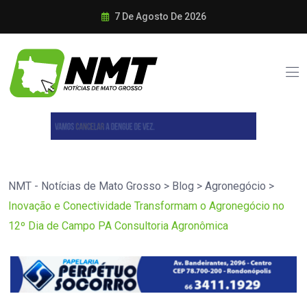
7 De Agosto De 2026
NMT - Notícias de Mato Grosso
>
Blog
>
Agronegócio
>
Inovação e Conectividade Transformam o Agronegócio no
12º Dia de Campo PA Consultoria Agronômica