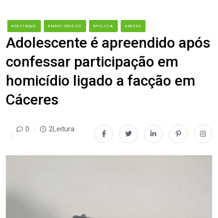
#DESTAQUE
#MATO GROSSO
#POLÍCIA
#REDES
Adolescente é apreendido após
confessar participação em
homicídio ligado a facção em
Cáceres
0
2Leitura