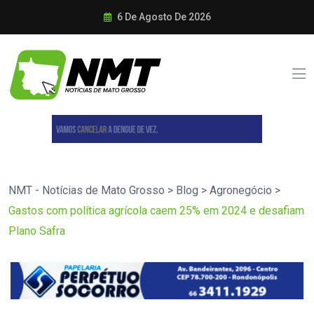
6 De Agosto De 2026
NMT - Notícias de Mato Grosso
>
Blog
>
Agronegócio
>
Gastos com política agrícola caem 25% em 2024 e desafiam
Plano Safra