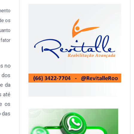
mento
de os
uanto
fator
os no
 dos
de da
s até
ue os
o das