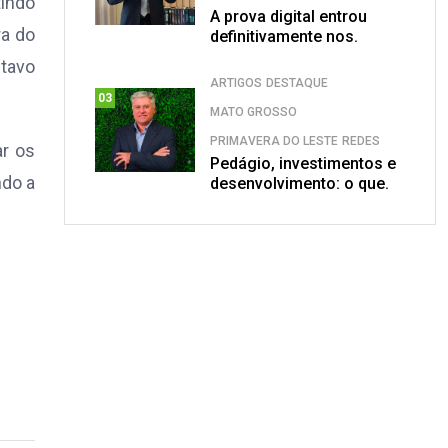
tindo
A prova digital entrou
ra do
definitivamente nos.
stavo
ARTIGOS
DESTAQUE
03
MATO GROSSO
PRIMAVERA DO LESTE
REDES
r os
Pedágio, investimentos e
ndo a
desenvolvimento: o que.