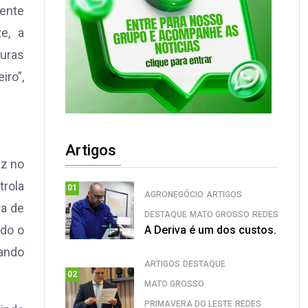
ente
e, a
guras
iro”,
Artigos
ez no
trola
01
AGRONEGÓCIO
ARTIGOS
ca de
DESTAQUE
MATO GROSSO
REDES
ndo o
A Deriva é um dos custos.
lando
ARTIGOS
DESTAQUE
02
MATO GROSSO
PRIMAVERA DO LESTE
REDES