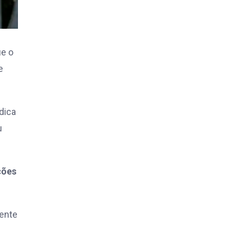
ue o
e
dica
u
ções
mente