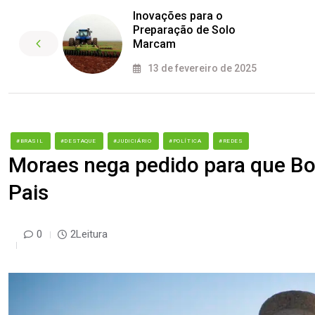
Inovações para o
Preparação de Solo
Marcam
13 de fevereiro de 2025
#BRASIL
#DESTAQUE
#JUDICIÁRIO
#POLÍTICA
#REDES
Moraes nega pedido para que Bol
Pais
0
2Leitura