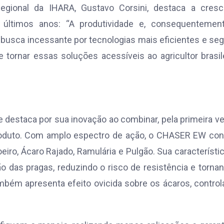
gional da IHARA, Gustavo Corsini, destaca a cresc
 últimos anos: “A produtividade e, consequentement
a busca incessante por tecnologias mais eficientes e se
rnar essas soluções acessíveis ao agricultor brasile
 destaca por sua inovação ao combinar, pela primeira v
roduto. Com amplo espectro de ação, o CHASER EW con
iro, Ácaro Rajado, Ramulária e Pulgão. Sua característi
o das pragas, reduzindo o risco de resistência e torna
mbém apresenta efeito ovicida sobre os ácaros, contro