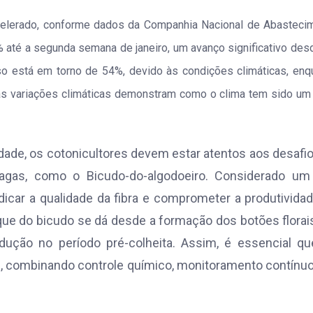
celerado, conforme dados da Companhia Nacional de Abasteci
% até a segunda semana de janeiro, um avanço significativo des
 está em torno de 54%, devido às condições climáticas, enq
sas variações climáticas demonstram como o clima tem sido um 
idade, os cotonicultores devem estar atentos aos desafi
gas, como o Bicudo-do-algodoeiro. Considerado um
udicar a qualidade da fibra e comprometer a produtivida
aque do bicudo se dá desde a formação dos botões florai
odução no período pré-colheita. Assim, é essencial q
, combinando controle químico, monitoramento contínu