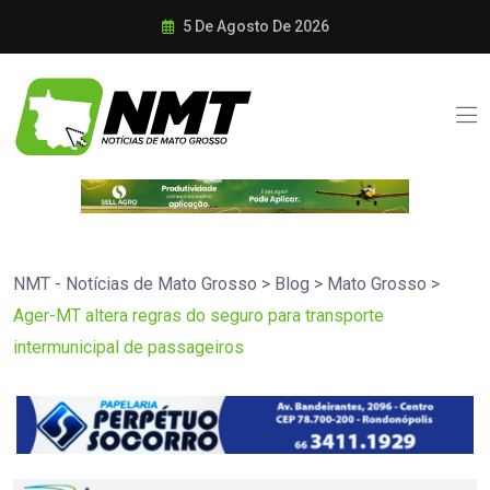
5 De Agosto De 2026
NMT - Notícias de Mato Grosso
>
Blog
>
Mato Grosso
>
Ager-MT altera regras do seguro para transporte
intermunicipal de passageiros