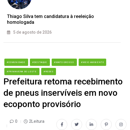
Thiago Silva tem candidatura à reeleição
homologada
5 de agosto de 2026
#COMUNIDADE
#DESTAQUE
#MATO GROSSO
#MEIO AMBIENTE
#PRIMAVERA DO LESTE
#REDES
Prefeitura retoma recebimento
de pneus inservíveis em novo
ecoponto provisório
0
2Leitura