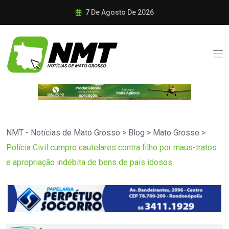
7 De Agosto De 2026
NMT - Notícias de Mato Grosso
>
Blog
>
Mato Grosso
>
Polícia Civil cumpre cautelares contra filho por maus-tratos
e apropriação indébita de bens de pais idosos