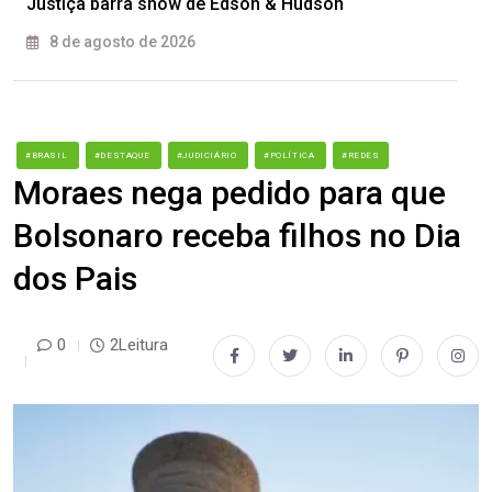
Justiça barra show de Edson & Hudson
8 de agosto de 2026
#BRASIL
#DESTAQUE
#JUDICIÁRIO
#POLÍTICA
#REDES
Moraes nega pedido para que
Bolsonaro receba filhos no Dia
dos Pais
0
2Leitura