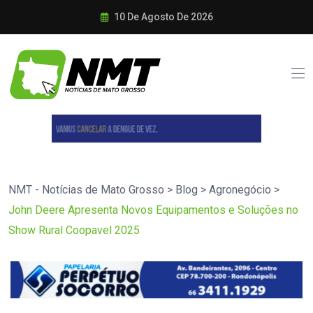
10 De Agosto De 2026
NMT - Notícias de Mato Grosso
>
Blog
>
Agronegócio
>
John Deere Apresenta Novos Equipamentos e Soluções no
Show Rural Coopavel 2025