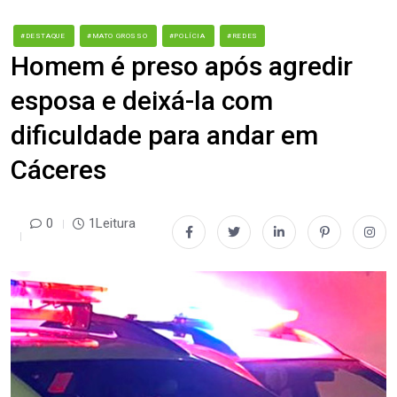
#DESTAQUE
#MATO GROSSO
#POLÍCIA
#REDES
Homem é preso após agredir
esposa e deixá-la com
dificuldade para andar em
Cáceres
0
1Leitura