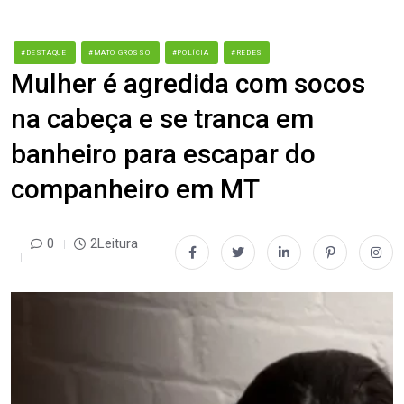
#DESTAQUE
#MATO GROSSO
#POLÍCIA
#REDES
Mulher é agredida com socos
na cabeça e se tranca em
banheiro para escapar do
companheiro em MT
0
2Leitura