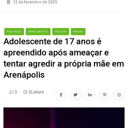
12 de fevereiro de 2025
#DESTAQUE
#MATO GROSSO
#POLÍCIA
#REDES
Adolescente de 17 anos é
apreendido após ameaçar e
tentar agredir a própria mãe em
Arenápolis
0
2Leitura