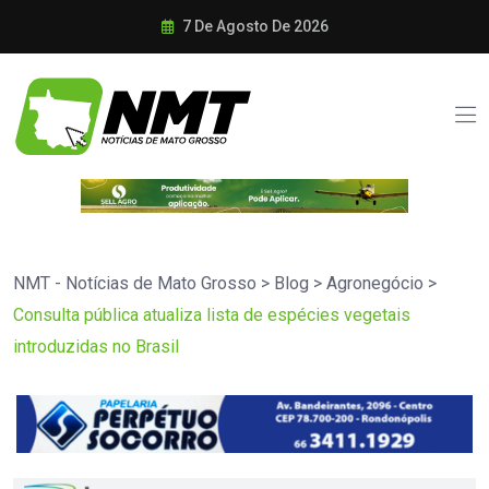
7 De Agosto De 2026
NMT - Notícias de Mato Grosso
>
Blog
>
Agronegócio
>
Consulta pública atualiza lista de espécies vegetais
introduzidas no Brasil