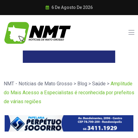
6 De Agosto De 2026
NMT - Notícias de Mato Grosso
>
Blog
>
Saúde
>
Amplitude
do Mais Acesso a Especialistas é reconhecida por prefeitos
de várias regiões