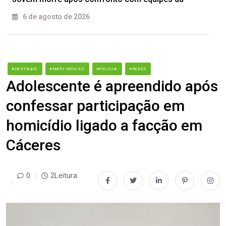
6 de agosto de 2026
#DESTAQUE
#MATO GROSSO
#POLÍCIA
#REDES
Adolescente é apreendido após
confessar participação em
homicídio ligado a facção em
Cáceres
0
2Leitura